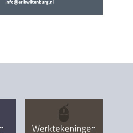
info@erikwiltenburg.nl
n
Werktekeningen