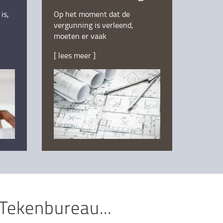
is,
Op het moment dat de
vergunning is verleend,
moeten er vaak
werktekeningen worden
[ lees meer ]
aangeleverd bij de aannemer.
ekenbureau...