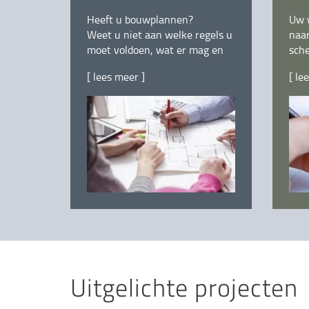
Heeft u bouwplannen?
Uw 
Weet u niet aan welke regels u
naar
moet voldoen, wat er mag en
sch
wat er niet mag?
[ lees meer ]
[ le
Uitgelichte projecten